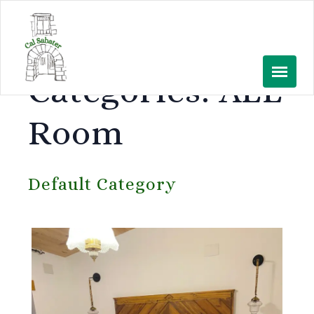
Skip
to
Room
content
Categories:
ALL
Room
Default Category