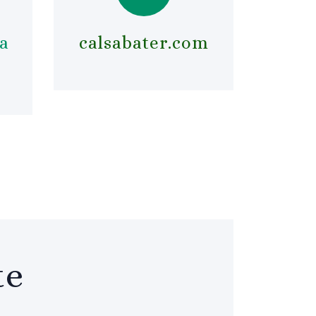
a
calsabater.com
te