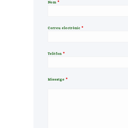
Nom
*
Correu electrònic
*
Telèfon
*
Missatge
*