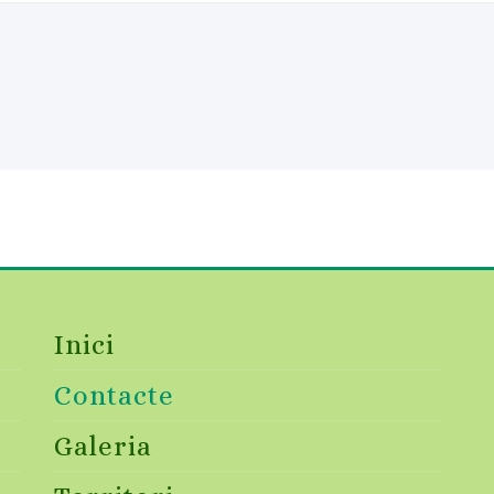
Inici
ó
Contacte
Galeria