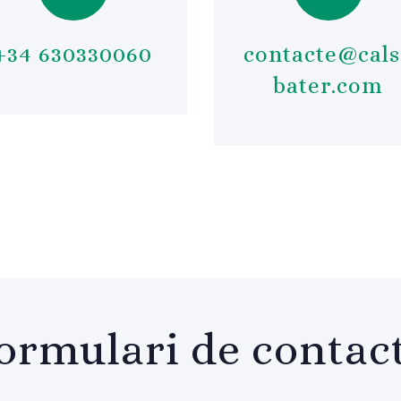
+34 630330060
contacte@cals
bater.com
ormulari de contac