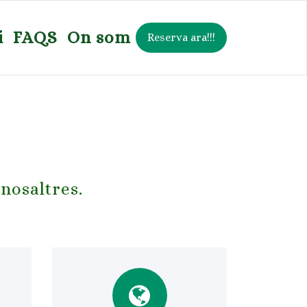
i
FAQS
On som
Reserva ara!!!
nosaltres.